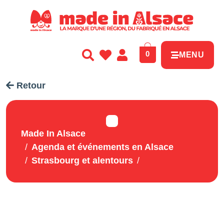
Panneau de gestion des cookies
0
MENU
Retour
Made In Alsace
Agenda et événements en Alsace
Strasbourg et alentours