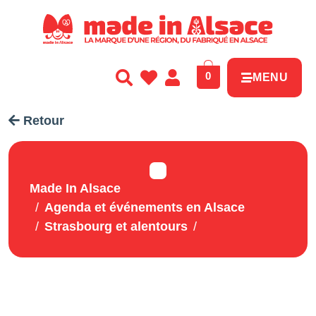
Panneau de gestion des cookies
0
MENU
Retour
Made In Alsace
Agenda et événements en Alsace
Strasbourg et alentours