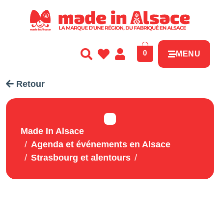
Panneau de gestion des cookies
0
MENU
Retour
Made In Alsace
Agenda et événements en Alsace
Strasbourg et alentours