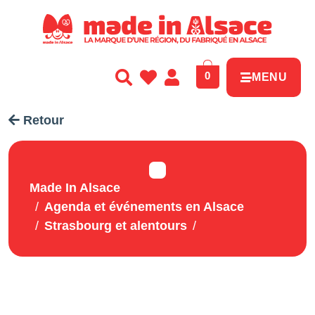
Panneau de gestion des cookies
0
MENU
Retour
Made In Alsace
Agenda et événements en Alsace
Strasbourg et alentours