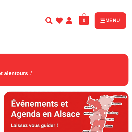
0
MENU
t alentours