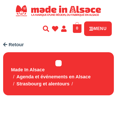
Panneau de gestion des cookies
0
MENU
Retour
Made In Alsace
Agenda et événements en Alsace
Strasbourg et alentours