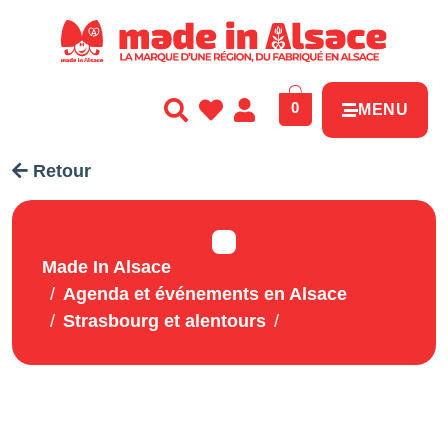
Panneau de gestion des cookies
0
MENU
Retour
Made In Alsace
Agenda et événements en Alsace
Strasbourg et alentours