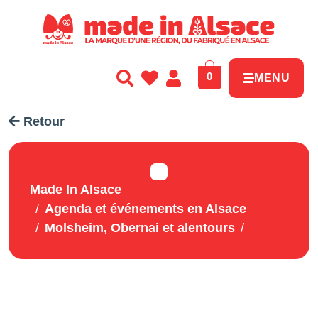
Panneau de gestion des cookies
0
MENU
Retour
Made In Alsace
Agenda et événements en Alsace
Molsheim, Obernai et alentours