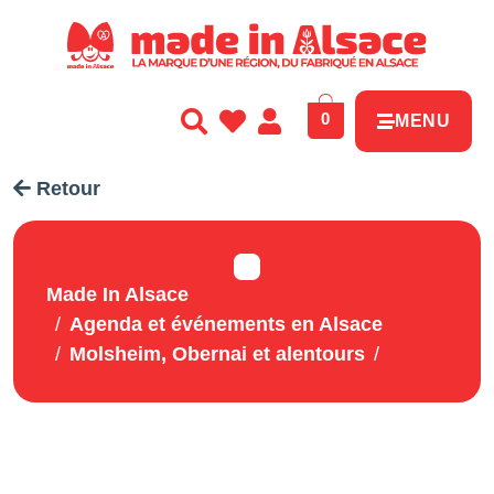
Panneau de gestion des cookies
0
MENU
Retour
Made In Alsace
Agenda et événements en Alsace
Molsheim, Obernai et alentours