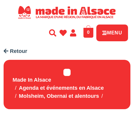
Panneau de gestion des cookies
0
MENU
Retour
Made In Alsace
Agenda et événements en Alsace
Molsheim, Obernai et alentours