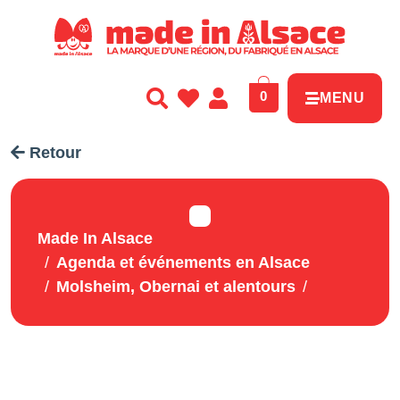
Panneau de gestion des cookies
0
MENU
Retour
Made In Alsace
Agenda et événements en Alsace
Molsheim, Obernai et alentours