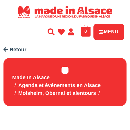
Panneau de gestion des cookies
0
MENU
Retour
Made In Alsace
Agenda et événements en Alsace
Molsheim, Obernai et alentours