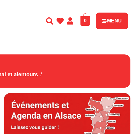
0
MENU
ai et alentours