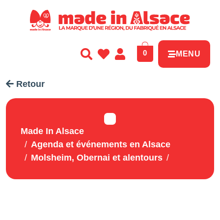
Panneau de gestion des cookies
0
MENU
Retour
Made In Alsace
Agenda et événements en Alsace
Molsheim, Obernai et alentours