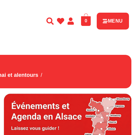
0
MENU
ai et alentours