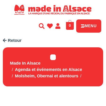
Panneau de gestion des cookies
0
MENU
Retour
Made In Alsace
Agenda et événements en Alsace
Molsheim, Obernai et alentours