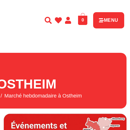
0
MENU
OSTHEIM
Marché hebdomadaire à Ostheim