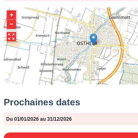
+
−
Prochaines dates
Période
Jours
Horaires
Du 01/01/2026 au 31/12/2026