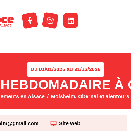
Du 01/01/2026 au 31/12/2026
HEBDOMADAIRE À 
nements en Alsace
Molsheim, Obernai et alentours
heim@gmail.com
Site web