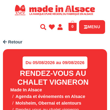
Panneau de gestion des cookies
0
MENU
Retour
Du 05/08/2026 au 09/08/2026
RENDEZ-VOUS AU
CHALET VIGNERON
Made In Alsace
Agenda et événements en Alsace
Molsheim, Obernai et alentours
Rendez-vous au chalet vigneron