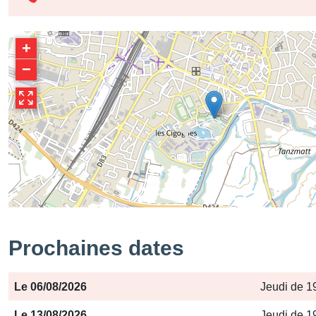
+
−
Prochaines dates
Période
Jours
Horaires
Le 06/08/2026
Jeudi de 1
Le 13/08/2026
Jeudi de 1