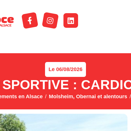
Le 06/08/2026
 SPORTIVE : CARDI
ements en Alsace
Molsheim, Obernai et alentours