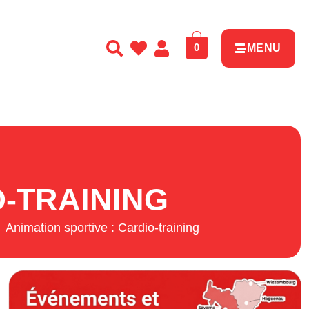
0
MENU
O-TRAINING
Animation sportive : Cardio-training