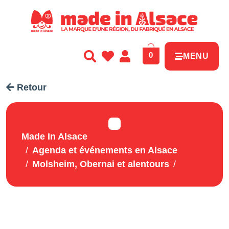
Panneau de gestion des cookies
0
MENU
Retour
Made In Alsace
Agenda et événements en Alsace
Molsheim, Obernai et alentours