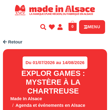
Panneau de gestion des cookies
0
MENU
Retour
Du 01/07/2026 au 14/08/2026
EXPLOR GAMES :
MYSTÈRE À LA
CHARTREUSE
Made In Alsace
Agenda et événements en Alsace