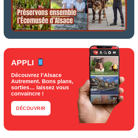
APPLI
Découvrez l’Alsace
Autrement. Bons plans,
sorties… laissez vous
convaincre !
DÉCOUVRIR