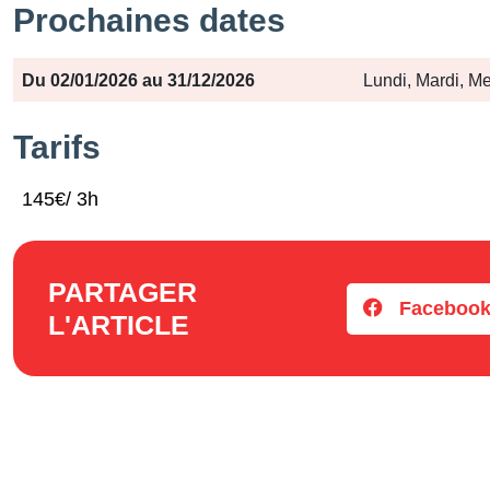
Prochaines dates
Période
Jours
Horaires
Du 02/01/2026 au 31/12/2026
Lundi, Mardi, Me
Tarifs
145€/ 3h
PARTAGER
Faceboo
L'ARTICLE