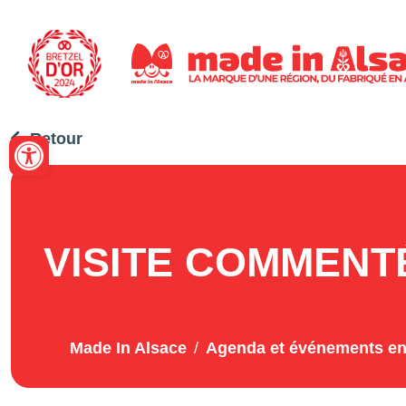
Panneau de gestion des cookies
Ouvrir la barre d’outils
Retour
VISITE COMMENTÉ
Made In Alsace
Agenda et événements en