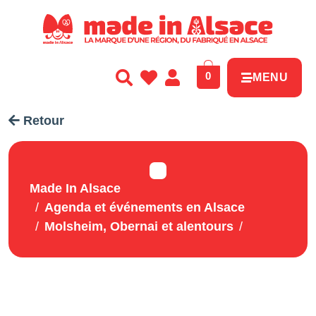
Panneau de gestion des cookies
0
MENU
Retour
Made In Alsace
Agenda et événements en Alsace
Molsheim, Obernai et alentours