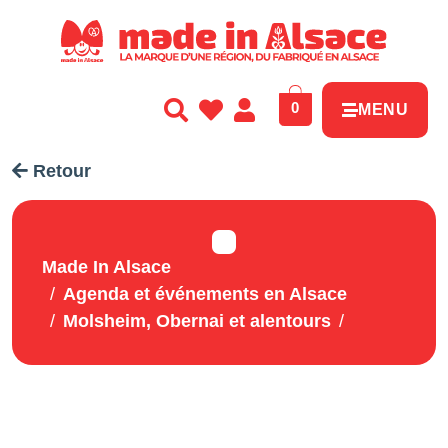
Panneau de gestion des cookies
0
MENU
Retour
Made In Alsace
Agenda et événements en Alsace
Molsheim, Obernai et alentours