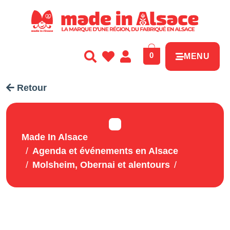
Panneau de gestion des cookies
0
MENU
Retour
Made In Alsace
Agenda et événements en Alsace
Molsheim, Obernai et alentours