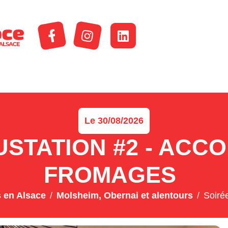
Le 30/08/2026
STATION #2 - ACCO
FROMAGES
 en Alsace
Molsheim, Obernai et alentours
Soiré