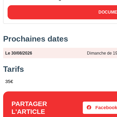
DOCUME
Prochaines dates
Période
Jours
Horaires
Le 30/08/2026
Dimanche de 19
Tarifs
35€
PARTAGER
Faceboo
L'ARTICLE