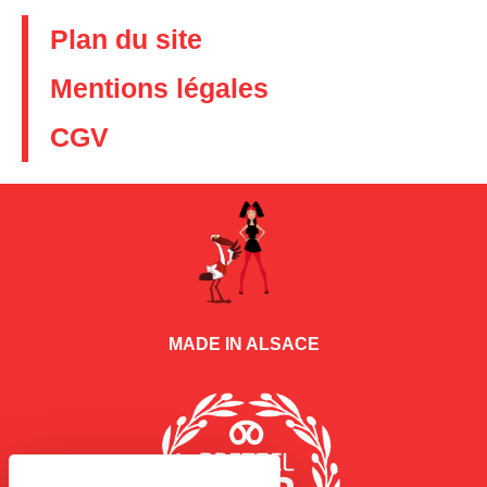
Plan du site
Mentions légales
CGV
MADE IN ALSACE