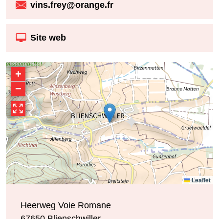
vins.frey@orange.fr
Site web
+
−
Leaflet
Heerweg Voie Romane
67650
Blienschwiller