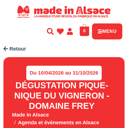
Panneau de gestion des cookies
0
MENU
Retour
Du 10/04/2026 au 31/10/2026
DÉGUSTATION PIQUE-
NIQUE DU VIGNERON -
DOMAINE FREY
Made In Alsace
Agenda et événements en Alsace