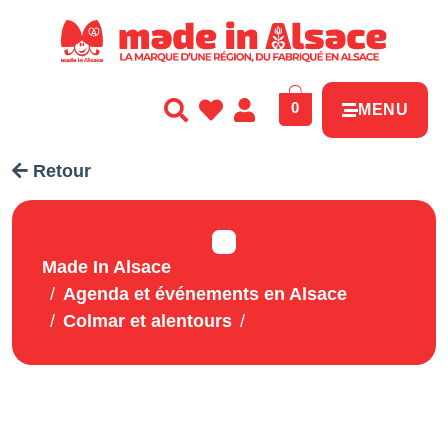
Panneau de gestion des cookies
0
MENU
Retour
Made In Alsace
Agenda et événements en Alsace
Colmar et alentours