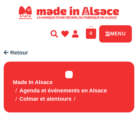
Panneau de gestion des cookies
0
MENU
Retour
Made In Alsace
Agenda et événements en Alsace
Colmar et alentours