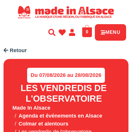
Panneau de gestion des cookies
0
MENU
Retour
Du 07/08/2026 au 28/08/2026
LES VENDREDIS DE
L'OBSERVATOIRE
Made In Alsace
Agenda et événements en Alsace
Colmar et alentours
Les vendredis de l'observatoire