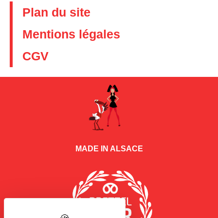
Plan du site
Mentions légales
CGV
MADE IN ALSACE