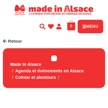
Panneau de gestion des cookies
0
MENU
Retour
Made In Alsace
Agenda et événements en Alsace
Colmar et alentours