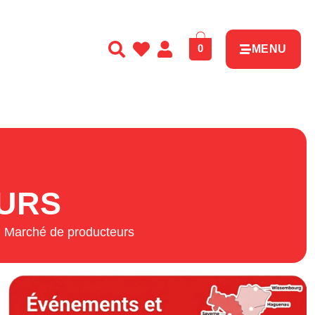
0
MENU
URS
Marché de producteurs