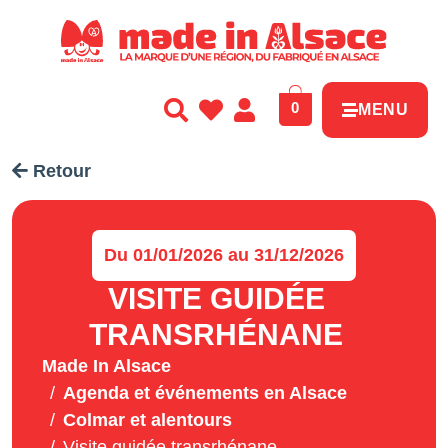
Panneau de gestion des cookies
0
MENU
Retour
Du 01/01/2026 au 31/12/2026
VISITE GUIDÉE
TRANSRHÉNANE
Made In Alsace
Agenda et événements en Alsace
Colmar et alentours
Visite guidée transrhénane