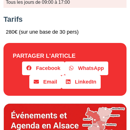
Jours
Tous les jours de 09:00 à 17:00
Horaires
Tarifs
280€ (sur une base de 30 pers)
PARTAGER L'ARTICLE
Facebook
WhatsApp
Email
LinkedIn