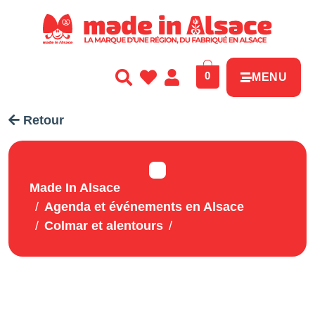
Panneau de gestion des cookies
0
MENU
Retour
Made In Alsace
Agenda et événements en Alsace
Colmar et alentours