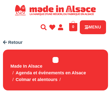
Panneau de gestion des cookies
0
MENU
Retour
Made In Alsace
Agenda et événements en Alsace
Colmar et alentours