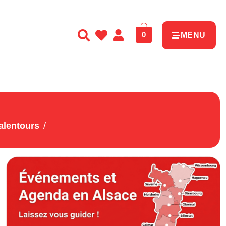
0
MENU
alentours