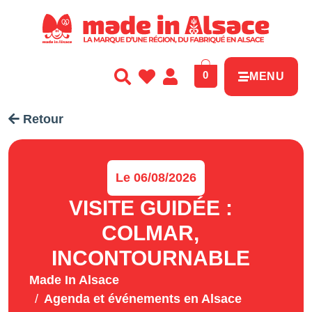
Panneau de gestion des cookies
0
MENU
Retour
Le 06/08/2026
VISITE GUIDÉE :
COLMAR,
INCONTOURNABLE
Made In Alsace
Agenda et événements en Alsace