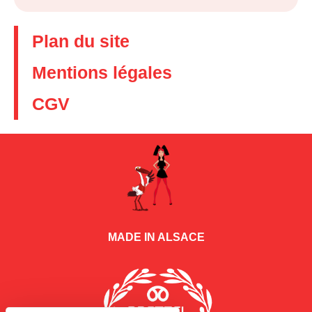
Plan du site
Mentions légales
CGV
MADE IN ALSACE