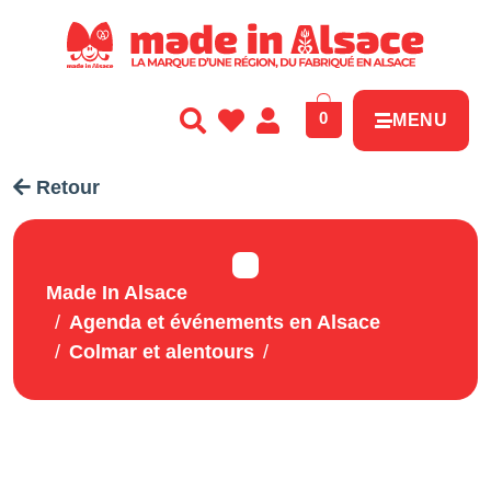
Panneau de gestion des cookies
0
MENU
Retour
Made In Alsace
Agenda et événements en Alsace
Colmar et alentours