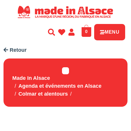
Panneau de gestion des cookies
0
MENU
Retour
Made In Alsace
Agenda et événements en Alsace
Colmar et alentours