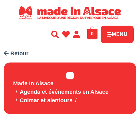
Panneau de gestion des cookies
0
MENU
Retour
Made In Alsace
Agenda et événements en Alsace
Colmar et alentours