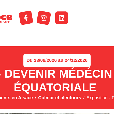
Du 28/06/2026 au 24/12/2026
- DEVENIR MÉDÉCIN
ÉQUATORIALE
ents en Alsace
Colmar et alentours
Exposition - 