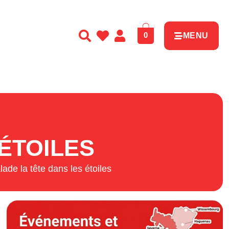
0
MENU
ÉTOILES
lade la tête dans les étoiles