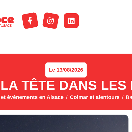
Le 13/08/2026
LA TÊTE DANS LES 
et événements en Alsace
Colmar et alentours
Ba