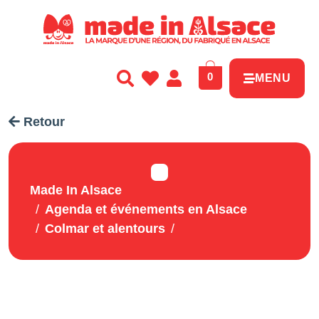
Panneau de gestion des cookies
0
MENU
Retour
Made In Alsace
Agenda et événements en Alsace
Colmar et alentours