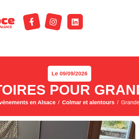
Le 09/09/2026
TOIRES POUR GRAN
vénements en Alsace
Colmar et alentours
Grandes