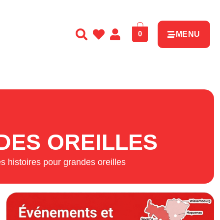
0
MENU
DES OREILLES
 histoires pour grandes oreilles