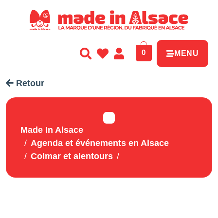
Panneau de gestion des cookies
0
MENU
Retour
Made In Alsace
Agenda et événements en Alsace
Colmar et alentours