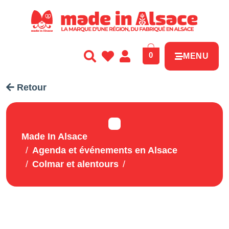
Panneau de gestion des cookies
0
MENU
Retour
Made In Alsace
Agenda et événements en Alsace
Colmar et alentours