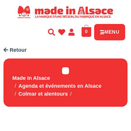
Panneau de gestion des cookies
0
MENU
Retour
Made In Alsace
Agenda et événements en Alsace
Colmar et alentours