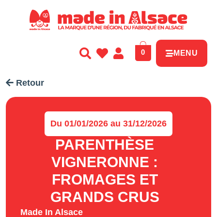
Panneau de gestion des cookies
0
MENU
Retour
Du 01/01/2026 au 31/12/2026
PARENTHÈSE
VIGNERONNE :
FROMAGES ET
GRANDS CRUS
Made In Alsace