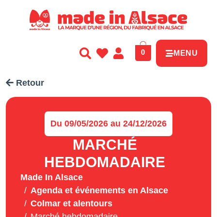
Panneau de gestion des cookies
0
MENU
Retour
Du 09/05/2026 au 24/12/2026
MARCHÉ
HEBDOMADAIRE
Made In Alsace
Agenda et événements en Alsace
Colmar et alentours
Marché hebdomadaire